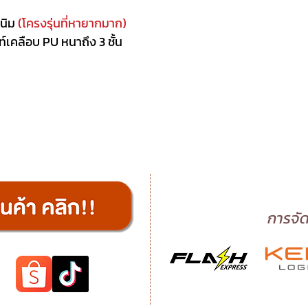
สนิม
(โครงรุ่นที่หายากมาก)
ท์เคลือบ PU หนาถึง 3 ชั้น
การจัด