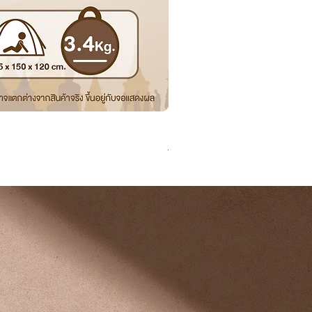
ย่ามสังฆาฏิ ผ้าเวสปอยท์ ต้นธ
ราคาปกติ
ราคาขายลด
฿690.00
฿550.00