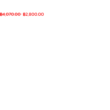
ราคา
ราคา
 ฿4,070.00 
฿2,800.00
ปกติ
ขาย
ลด