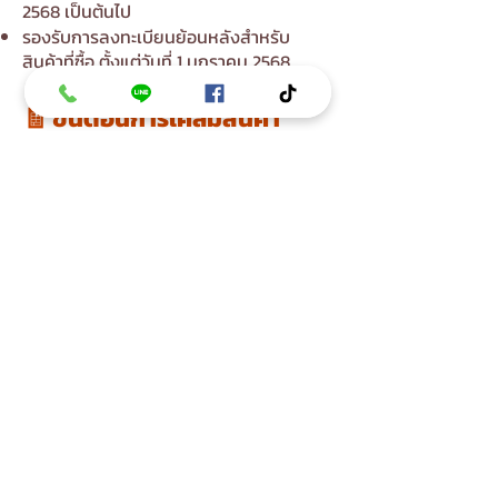
2568 เป็นต้นไป
รองรับการลงทะเบียนย้อนหลังสำหรับ
สินค้าที่ซื้อ ตั้งแต่วันที่ 1 มกราคม 2568
🧾 ขั้นตอนการเคลมสินค้า
หากพบปัญหาสินค้าภายใต้เงื่อนไขข้างต้น
ท่านสามารถแจ้งเคลมได้ดังนี้
ติดต่อเข้ามาทาง
Line Official Account
@tt2515
หรือ
คลิก
https://lin.ee/kJLeV6M
ส่งภาพถ่ายสินค้าที่มีปัญหา พร้อมข้อมูล
ชื่อ-นามสกุล / หมายเลขโทรศัพท์ (ที่ใช้การ
ลงทะเบียน)
ช่องทางที่ซื้อสินค้า (ต้นธรรมโดยตรง, หรือ
ได้รับการถวาย)
ปัญหาที่พบกับสินค้า กรุณาอธิบายลักษณะ
ของปัญหาให้ชัดเจน เช่น ซิปหลุด, โครงร่ม
หัก, ตะเข็บปริ, ตัวล็อกใช้งานไม่ได้ ฯลฯ
เจ้าหน้าที่จะทำการประเมิน และแจ้งขั้นตอน