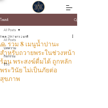
โพสต์
All Posts
8 พ.ค. 2567
ยาว 1 นาที
All Posts
🙏 รวม 8 เมนูน้ำปานะ
บทความ
สำหรับถวายพระในช่วงหน้า
กิจกรรม
ร้อน พระสงฆ์ดื่มได้ ถูกหลัก
รีวิว
พระวินัย ไม่เป็นภัยต่อ
สุขภาพ