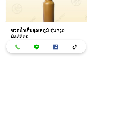
ขวดน้ำเก็บอุณหภูมิ รุ่น 750 
มิลลิลิตร
ซื้อเลย
🙏 ได้ทั้งบุญ ช่วยทั่งโลก พร้อมส่งเสริมให้
พระสงฆ์มีสุขภาพที่ดีขึ้นอย่างยั่งยืน 💪
┈┈┈┈┈┈┈┈┈┈┈┈┈┈┈┈┈┈
👩🏻‍💻 สนใจสั่งซื้อ ทักหาแอดมินได้เลย
นะคะ เราพร้อมบริการคุณลูกค้าทุกท่าน 
คลิก 
m.me/tondhum
📲 เบอร์โทร : 0863396461