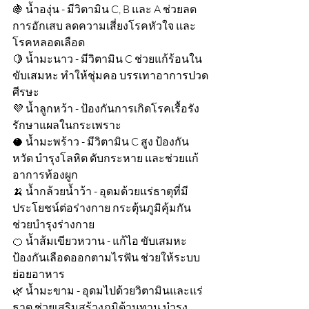
🍇 น้ำองุ่น - มีวิตามิน C, B และ A ช่วยลด
การอักเสบ ลดความเสี่ยงโรคหัวใจ และ
โรคหลอดเลือด
🍋 น้ำมะนาว - มีวิตามิน C ช่วยแก้ร้อนใน 
ขับเสมหะ ทำให้ชุ่มคอ บรรเทาอาการปวด
ศีรษะ
💜 น้ำลูกหว้า - ป้องกันการเกิดโรคเรื้อรัง 
รักษาแผลในกระเพราะ
🥥 น้ำมะพร้าว - มีวิตามิน C สูง ป้องกัน
หวัด บำรุงโลหิต ดับกระหาย และช่วยแก้
อาการท้องผูก
🍌 น้ำกล้วยน้ำว้า - อุดมด้วยแร่ธาตุที่มี
ประโยชน์ต่อร่างกาย กระตุ้นภูมิคุ้มกัน 
ช่วยบำรุงร่างกาย
🍊 น้ำส้มเขียวหวาน - แก้ไอ ขับเสมหะ 
ป้องกันเลือดออกตามไรฟัน ช่วยให้ระบบ
ย่อยอาหาร
🌿 น้ำมะขาม - อุดมไปด้วยวิตามินและแร่
ธาตุ ช่วยเสริมสร้างภูมิต้านทาน บำรุง