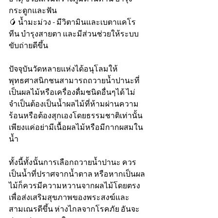
กระดูกและฟัน
🥭 น้ำมะม่วง - มีวิตามินและเบตาแคโร
ทีน บำรุงสายตา และมีส่วนช่วยให้ระบบ
ขับถ่ายดีขึ้น
ปัจจุบันวัดหลายแห่งได้อนุโลมให้
พุทธศาสนิกชนสามารถถวายน้ำปานะที่
เป็นผลไม้หรือเครื่องดื่มชนิดอื่นๆได้ ไม่
จำเป็นต้องเป็นน้ำผลไม้ที่ห้ามผ่านความ
ร้อนหรือต้องสุกเองโดยธรรมชาติเท่านั้น 
เพียงแค่อย่ามีเนื้อผลไม้หรือมีกากผสมใน
น้ำ
ทั้งนี้ทั้งนั้นการเลือกถวายน้ำปานะ ควร
เป็นน้ำที่ปราศจากน้ำตาล หรือหากเป็นผล
ไม้ก็ควรมีความหวานจากผลไม้โดยตรง 
เพื่อส่งเสริมสุขภาพของพระสงฆ์และ
สามเณรดีขึ้น ห่างไกลจากโรคภัย อันจะ