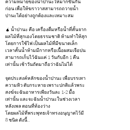
ความหมายของน้ำปานะให้มากขึ้นกัน
ก่อน เพื่อให้ฆราวาสสามารถถวายน้ำ
ปานะได้อย่างถูกต้องและเหมาะสม
🧉 น้ำปานะ คือ เครื่องดื่มหรือน้ำที่คั้นจาก
ผลไม้ที่สุกเองโดยธรรมชาติ ห้ามทำให้สุก
โดยการใช้ไฟ เป็นผลไม้ที่มีขนาดเล็ก 
เวลาคั้นน้ำห้ามมีกากหรือเนื้อผสมเจือปน 
สามารถเก็บไว้ฉันแค่ 1 วันกับอีก 1 คืน
เท่านั้น เช้าวันถัดมาถือว่าฉันไม่ได้
จุดประสงค์หลักของน้ำปานะ เพื่อบรรเทา
ความหิว ดับกระหาย เพราะปกติแล้วพระ
สงฆ์จะฉันอาหารเพียงวันละ 1-2 มื้อ
เท่านั้น และจะฉันน้ำปานะในช่วงเวลา
หลังเพล ตอนที่ท้องว่าง
โดยผลไม้ที่พระพุทธเจ้าทรงอนุญาตไว้มี 
8 ชนิด ดังนี้...