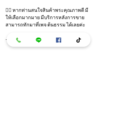
👉🏻 หากท่านสนใจสินค้าพระคุณภาพดี มี
ให้เลือกมากมาย มีบริการหลังการขาย 
สามารถทักมาที่เพจ ต้นธรรม ได้เลยค่ะ 
------------------------------------------------------- 
สนใจสั่งซื้อหรือสอบถามข้อมูลเพิ่มเติม
ได้ที่ 👇 
📲 เบอร์โทร : 0863396461 
👉 ชมสินค้าอื่นๆของต้นธรรม 
https://tontham.com/ 
📬 m.me/tondhum ทัก inbox มาถามก็ได้
ค่ะ 
💭 https://lin.ee/kJLeV6M ทักไลน์ถามข้อ
สงสัยต่าง ๆ ได้เลย
บทความ