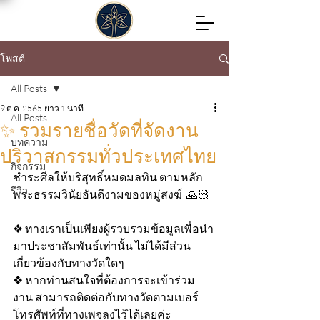
โพสต์
All Posts
9 ต.ค. 2565
ยาว 1 นาที
All Posts
✨ รวมรายชื่อวัดที่จัดงาน
บทความ
ปริวาสกรรมทั่วประเทศไทย
กิจกรรม
ชำระศีลให้บริสุทธิ์หมดมลทิน ตามหลัก
รีวิว
พระธรรมวินัยอันดีงามของหมู่สงฆ์  🙏🏻
❖ ทางเราเป็นเพียงผู้รวบรวมข้อมูลเพื่อนำ
มาประชาสัมพันธ์เท่านั้น ไม่ได้มีส่วน
เกี่ยวข้องกับทางวัดใดๆ 
❖ หากท่านสนใจที่ต้องการจะเข้าร่วม
งาน สามารถติดต่อกับทางวัดตามเบอร์
โทรศัพท์ที่ทางเพจลงไว้ได้เลยค่ะ 