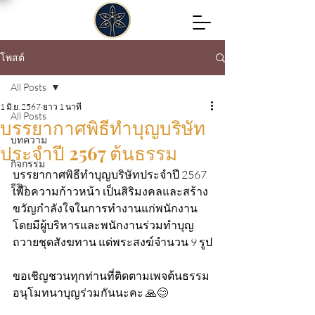
โพสต์
All Posts
1 มิ.ย. 2567
ยาว 1 นาที
All Posts
บรรยากาศพิธีทำบุญบริษัท
บทความ
ประจำปี 2567 ต้นธรรม
กิจกรรม
บรรยากาศพิธีทำบุญบริษัทประจำปี 2567 
รีวิว
เพื่อความก้าวหน้า เป็นสิริมงคลและสร้าง
ขวัญกำลังใจในการทำงานแก่พนักงาน 
โดยมีผู้บริหารและพนักงานร่วมทำบุญ
ถวายชุดสังฆทาน แด่พระสงฆ์จำนวน 9 รูป
ขอเชิญชวนทุกท่านที่ติดตามเพจต้นธรรม 
อนุโมทนาบุญร่วมกันนะคะ 🙏😊