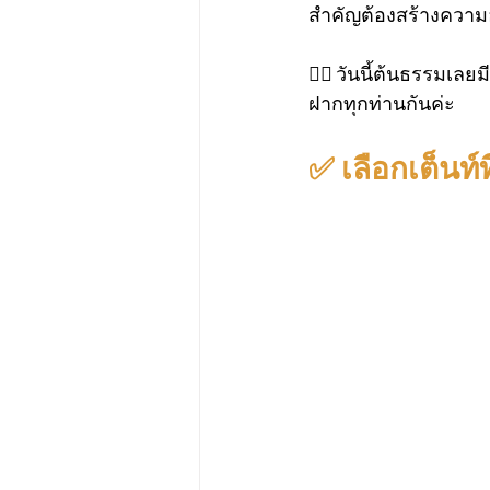
สำคัญต้องสร้างความอ
💁‍♀️ วันนี้ต้นธรรมเ
ฝากทุกท่านกันค่ะ 
✅ เลือกเต็นท์