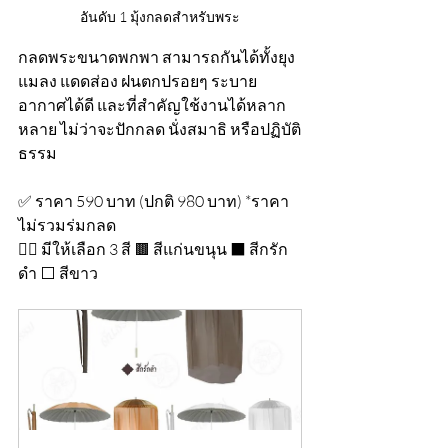
อันดับ 1 มุ้งกลดสำหรับพระ
กลดพระขนาดพกพา สามารถกันได้ทั้งยุง 
แมลง แดดส่อง ฝนตกปรอยๆ ระบาย
อากาศได้ดี และที่สำคัญใช้งานได้หลาก
หลาย ไม่ว่าจะปักกลด นั่งสมาธิ หรือปฏิบัติ
ธรรม
✅ ราคา 590 บาท (ปกติ 980 บาท) *ราคา
ไม่รวมร่มกลด
👉🏻 มีให้เลือก 3 สี 🟫 สีแก่นขนุน ⬛️ สีกรัก
ดำ ⬜️ สีขาว