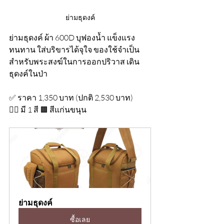
ย่ามธุดงค์
ย่ามธุดงค์ ผ้า 600D บุฟองน้ำ แข็งแรง
ทนทาน ใส่บริขารได้จุใจ ของใช้จำเป็น
สำหรับพระสงฆ์ในการออกปริวาส เดิน
ธุดงค์ในป่า
✅ ราคา 1,350 บาท (ปกติ 2,530 บาท)
👉🏻 มี 1 สี 🟫 สีแก่นขนุน
ย่ามธุดงค์
ซื้อเลย