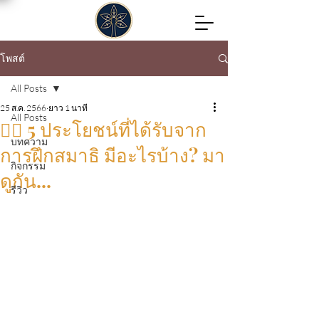
โพสต์
All Posts
25 ส.ค. 2566
ยาว 1 นาที
All Posts
🧘‍♀️ 5 ประโยชน์ที่ได้รับจาก
บทความ
การฝึกสมาธิ มีอะไรบ้าง? มา
กิจกรรม
ดูกัน...
รีวิว