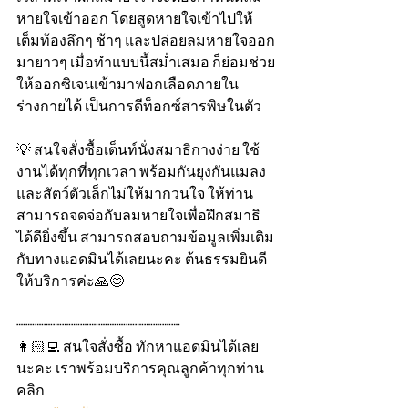
หายใจเข้าออก โดยสูดหายใจเข้าไปให้
เต็มท้องลึกๆ ช้าๆ และปล่อยลมหายใจออก
มายาวๆ เมื่อทำแบบนี้สม่ำเสมอ ก็ย่อมช่วย
ให้ออกซิเจนเข้ามาฟอกเลือดภายใน
ร่างกายได้ เป็นการดีท็อกซ์สารพิษในตัว
💡 สนใจสั่งซื้อเต็นท์นั่งสมาธิกางง่าย ใช้
งานได้ทุกที่ทุกเวลา พร้อมกันยุงกันแมลง
และสัตว์ตัวเล็กไม่ให้มากวนใจ ให้ท่าน
สามารถจดจ่อกับลมหายใจเพื่อฝึกสมาธิ
ได้ดียิ่งขึ้น สามารถสอบถามข้อมูลเพิ่มเติม
กับทางแอดมินได้เลยนะคะ ต้นธรรมยินดี
ให้บริการค่ะ🙏😊
┈┈┈┈┈┈┈┈┈┈┈┈┈┈┈┈┈┈
👩🏻‍💻 สนใจสั่งซื้อ ทักหาแอดมินได้เลย
นะคะ เราพร้อมบริการคุณลูกค้าทุกท่าน 
คลิก