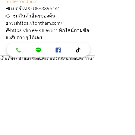
m.me/tondhum
📲 เบอร์โทร : 0863396461
👉 ชมสินค้าอื่นๆของต้น
ธรรมhttps://tontham.com/
💭https://lin.ee/kJLeV6M ทักไลน์ถามข้อ
สงสัยต่าง ๆ ได้เลย
เต็นท์พระ
นั่งสมาธิ
เต็นท์
เต็นท์วิปัสสนา
เต็นท์ภาวนา
เต็นท์พระธุดงค์
เต็นท์สมาธิ
ประโยชน์ของการนั่งสมาธิ
บทความ
โพสต์ล่าสุด
ดูทั้งหมด