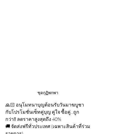
ชุดกุฏิพกพา
🙏🏻 อนุโมทนาบุญต้อนรับวันมาฆบูชา 
กับโปรโมชั่นเซ็ทคู่บุญ คู่ใจ ซื้อคู่...ถูก
กว่า‼️ ลดราคาสูงสุดถึง 40%
🚚 จัดส่งฟรีทั่วประเทศ (เฉพาะสินค้าที่ร่วม
รายการ)