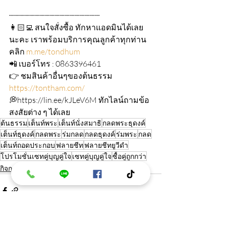
┈┈┈┈┈┈┈┈┈┈┈┈┈┈┈┈┈┈
👩🏻‍💻 สนใจสั่งซื้อ ทักหาแอดมินได้เลย
นะคะ เราพร้อมบริการคุณลูกค้าทุกท่าน 
คลิก 
m.me/tondhum
📲 เบอร์โทร : 0863396461
👉 ชมสินค้าอื่นๆของต้นธรรม 
https://tontham.com/
💭https://lin.ee/kJLeV6M ทักไลน์ถามข้อ
สงสัยต่าง ๆ ได้เลย
ต้นธรรม
เต็นท์พระ
เต็นท์นั่งสมาธิ
กลดพระธุดงค์
เต็นท์ธุดงค์
กลดพระ
ร่มกลด
กลดธุดงค์
ร่มพระ
กลด
เต็นท์ถอดประกอบ
ฟลายชีท
ฟลายชีทยูวีดำ
โปรโมชั่นเซทคู่บุญคู่ใจ
เซทคู่บุญคู่ใจ
ซื้อคู่ถูกกว่า
กิจกรรม