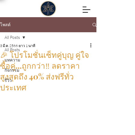
โพสต์
All Posts
3 มี.ค. 2566
ยาว 1 นาที
All Posts
🎉 โปรโมชั่นเซ็ทคู่บุญ คู่ใจ
บทความ
ซื้อคู่...ถูกกว่า‼️ ลดราคา
กิจกรรม
สูงสุดถึง 40% ส่งฟรีทั่ว
รีวิว
ประเทศ