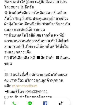
ทิศทาง ทำให้ผู้ใช้งานรู้สึกถึงความโปร่ง
โล่งสบาย ไม่อึดอัด 
🤎 ผ้าเต้นท์ผลิตจากโพลิเอสเตอร์ เคลือบ
กันน้ำ กันยูวี เสริมประตูและหน้าต่างด้วย
ผ้ามุ้งในล่อนอีกหนึ่งชั้น ช่วยป้องกันยุง กัน
แมลง และสัตว์เล็กรบกวน 
🤎 ด้วยเทคโนโลยีพิเศษจากพื้น PP ที่มี
ความหนา ทนต่อการขีดข่วน ทำให้เต็นท์
สามารถนำไปใช้งานได้ทุกพื้นที่ ได้ทั้งใน
ร่มและกลางแจ้ง 
👉🏻 มีให้เลือกถึง 2 สี  ⬛ สีกรักดำ  🟧 สีแก่น
ขนุน
.
 🙍🏻‍♀️ สนใจสั่งซื้อ ทักหาแอดมินได้เลยนะ
คะ เราพร้อมบริการคุณลูกค้าทุกท่าน 
คลิก 
m.me/tondhum
 📲 เบอร์โทร : 0863396461
👉🏻 ชมสินค้าอื่นๆของต้นธรรม 
https://tontham.com/