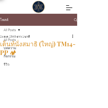
โพสต์
All Posts
24 ต.ค. 2565
ยาว 1 นาที
All Posts
เต็นท์นั่งสมาธิ (ใหญ่) TM14-
บทความ
PP 🏕
กิจกรรม
รีวิว