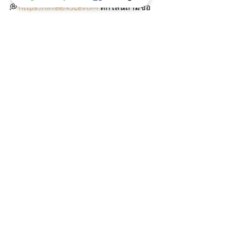
💭 
https://lin.ee/kJLeV6M
 ทักไลน์ถามข้อ
สงสัยต่าง ๆ ได้เลย
เต็นท์นั่งสมาธิ ( ใหญ่ ) TM14-PP
ซื้อเลย
ต้นธรรม
เต็นท์พระ
เต็นท์นั่งสมาธิ
ธุดงค์
เต็นท์พระธุดงค์
บทความ