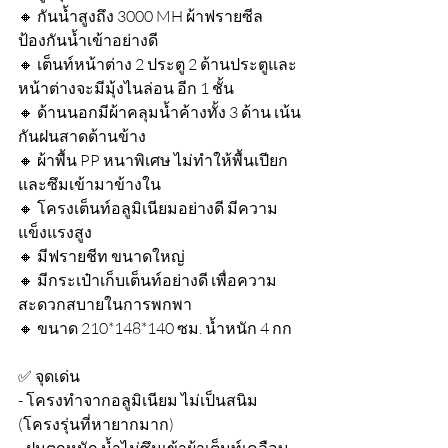
🔸 กันน้ำสูงถึง 3000 MH ผ้าฟรายซีล
ป้องกันน้ำเข้าอย่างดี
🔸 เต็นท์หน้าต่าง 2 ประตู 2 ด้านประตูและ
หน้าต่างจะมีมุ้งไนล่อน อีก 1 ชั้น
🔸 ด้านนอกมีผ้าคลุมน้ำค้างทั้ง 3 ด้าน เน้น
กันฝนสาดด้านข้าง
🔸 ผ้าพื้น PP หนาพิเศษ ไม่ทำให้พื้นเปียก
และซึมเข้ามาข้างใน
🔸 โครงเต็นท์อลูมิเนียมอย่างดี มีความ
แข็งแรงสูง
🔸 มีฟรายชีท ขนาดใหญ่
🔸 มีกระเป๋าเก็บเต็นท์อย่างดี เพื่อความ
สะดวกสบายในการพกพา
🔸 ขนาด 210*148*140 ซม. น้ำหนัก 4 กก
✅ จุดเด่น
- โครงทำจากอลูมิเนียม ไม่เป็นสนิม 
(โครงรุ่นที่หายากมาก)