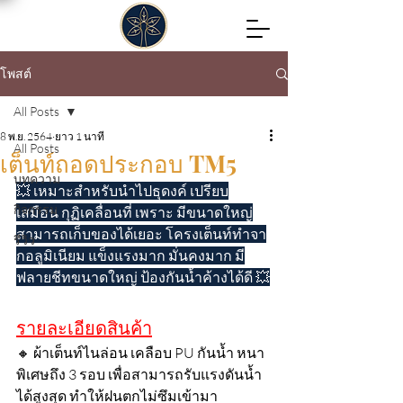
โพสต์
All Posts
8 พ.ย. 2564
ยาว 1 นาที
All Posts
เต็นท์ถอดประกอบ TM5
บทความ
💥 เหมาะสำหรับนำไปธุดงค์ เปรียบ
กิจกรรม
เสมือน กุฏิเคลื่อนที่ เพราะ มีขนาดใหญ่
สามารถเก็บของได้เยอะ โครงเต็นท์ทำจา
รีวิว
กอลูมิเนียม แข็งแรงมาก มั่นคงมาก มี
ฟลายชีทขนาดใหญ่ ป้องกันน้ำค้างได้ดี 💥
รายละเอียดสินค้า
🔸 ผ้าเต็นท์ไนล่อน เคลือบ PU กันน้ำ หนา
พิเศษถึง 3 รอบ เพื่อสามารถรับแรงดันน้ำ
ได้สูงสุด ทำให้ฝนตกไม่ซึมเข้ามา