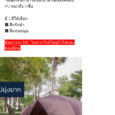
- ฝนตกหนัก น้ำไม่ซึมเข้าผ้าเต็นท์เคลือบ 
PU หนาถึง 3 ชั้น
มี 2 สีให้เลือก
🟫 สีกรักดำ
🟧 สีแก่นขนุน
ข้อควรระวัง❗ : ไม่ควรใกล้วัสดุไวไฟและ
ของมีคม