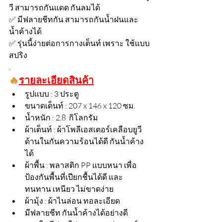
วี สามารถกันแดด กันลมได้
✅ มีฟลายชีทกัน สามารถกันน้ำฝนและ
น้ำค้างได้ 
✅ รุ่นนี้ง่ายต่อการกางเต็นท์ เพราะ ใช้แบบ
สปริง 
.
🔥
รายละเอียดสินค้า
รูปแบบ : 3 ประตู 
ขนาดเต็นท์ : 207 x 146 x 120 ซม.
น้ำหนัก : 2.8  กิโลกรัม
ผ้าเต็นท์ : ผ้าโพลีเอสเตอร์เคลือบยูวี 
ด้านในกันความร้อนได้ดี กันน้ำค้าง
ได้ 
ผ้าพื้น : พลาสติก PP แบบหนา เพื่อ
ป้องกันพื้นที่เปียกชื้นได้ดี และ
ทนทาน เหนียว ไม่ขาดง่าย
ผ้ามุ้ง : ผ้าไนล่อน ทอละเอียด
มีฟลายชีท กันน้ำค้างได้อย่างดี