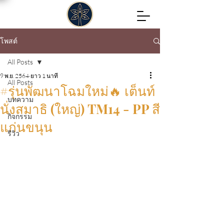
โพสต์
All Posts
9 พ.ย. 2564
ยาว 1 นาที
All Posts
#รุ่นพัฒนาโฉมใหม่🔥 เต็นท์
บทความ
นั่งสมาธิ (ใหญ่) TM14 - PP สี
กิจกรรม
แก่นขนุน
รีวิว