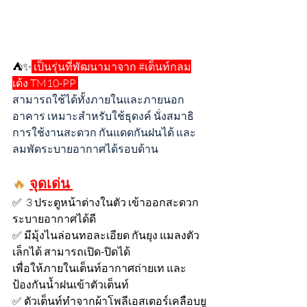
⛺✨
 เป็นรุ่นที่พัฒนามาจาก 
#เต
็นท์กลม
เด้ง TM10-PP 
สามารถใช้ได้ทั้งภายในและภายนอก
อาคาร เหมาะสำหรับใช้ธุดงค์ นั่งสมาธิ 
การใช้งานสะดวก กันแดดกันฝนได้ และ
ลมพัดระบายอากาศได้รอบด้าน
🔥 
จุดเด่น 
✅  3 ประตูหน้าต่างในตัว เข้าออกสะดวก 
ระบายอากาศได้ดี
✅ มีมุ้งไนล่อนทอละเอียด กันยุง แมลงตัว
เล็กได้ สามารถเปิด-ปิดได้ 
เพื่อให้ภายในเต็นท์อากาศถ่ายเท และ 
ป้องกันน้ำฝนเข้าตัวเต็นท์
✅ ตัวเต็นท์ทำจากผ้าโพลีเอสเตอร์เคลือบยู