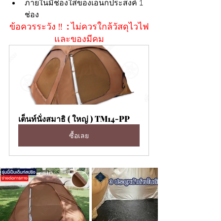
ภายในมีช่องใส่ของเอนกประสงค์ 1 
ช่อง
ข้อควรระวัง ‼  : ไม่ควรใกล้วัสดุไวไฟ
และของมีคม
เต็นท์นั่งสมาธิ ( ใหญ่ ) TM14-PP
ซื้อเลย