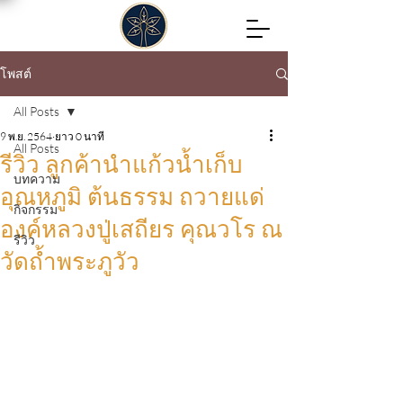
โพสต์
All Posts
9 พ.ย. 2564
ยาว 0 นาที
All Posts
รีวิว ลูกค้านำแก้วน้ำเก็บ
บทความ
อุณหภูมิ ต้นธรรม ถวายแด่
กิจกรรม
องค์หลวงปู่เสถียร คุณวโร ณ
รีวิว
วัดถ้ำพระภูวัว