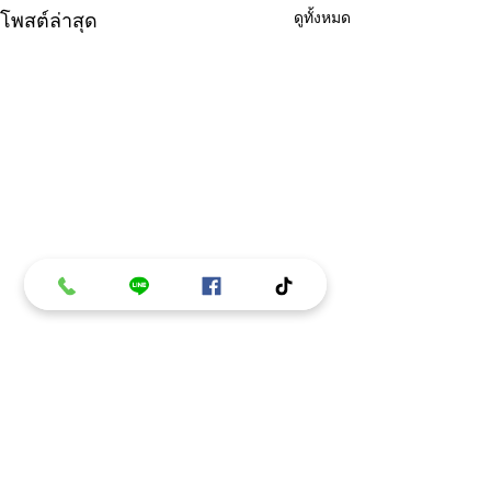
โพสต์ล่าสุด
ดูทั้งหมด
ความคิดเห็น