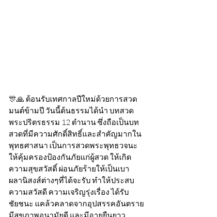
🎊🙏 ต้อนรับเทศกาลปีใหม่ด้วยการสวด
มนต์ข้ามปี วันนี้ต้นธรรมได้นำ บทสวด
พระปริตรธรรม 12 ตำนาน ซึ่งถือเป็นบท
สวดที่มีความศักดิ์สิทธิ์และสําคัญมากใน
พุทธศาสนา เป็นการสวดพระพุทธวจนะ 
ให้คุ้มครองป้องกันภัยแก่ผู้สวด ให้เกิด
ความสุขสวัสดิ์ ผ่อนภัยร้ายให้เป็นเบา 
ผลานิสงส์ต่างๆที่ได้จะรับ ทำให้ประสบ
ความสวัสดี ความเจริญรุ่งเรื่อง ได้รับ
ชัยชนะ แคล้วคลาดจากอุปสรรคอันตราย 
มีสุขภาพอนามัยดี และมีอายุยืนยาว