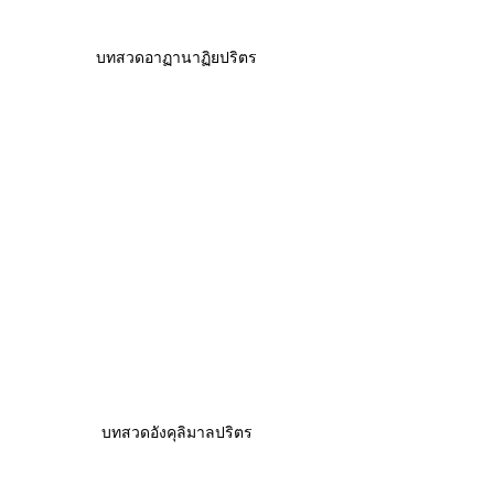
บทสวดอาฏานาฏิยปริตร
บทสวดอังคุลิมาลปริตร