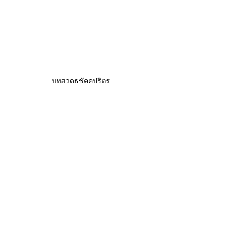
บทสวดธชัคคปริตร