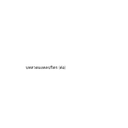
บทสวดมงคลปริตร (ต่อ)