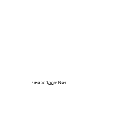
บทสวดวัฏฏกปริตร