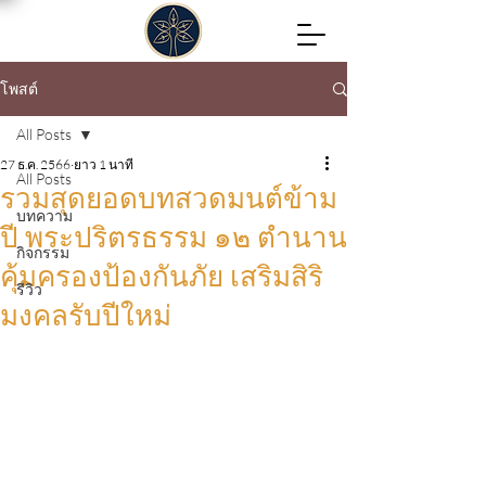
โพสต์
All Posts
27 ธ.ค. 2566
ยาว 1 นาที
All Posts
รวมสุดยอดบทสวดมนต์ข้าม
บทความ
ปี พระปริตรธรรม ๑๒ ตำนาน
กิจกรรม
คุ้มครองป้องกันภัย เสริมสิริ
รีวิว
มงคลรับปีใหม่