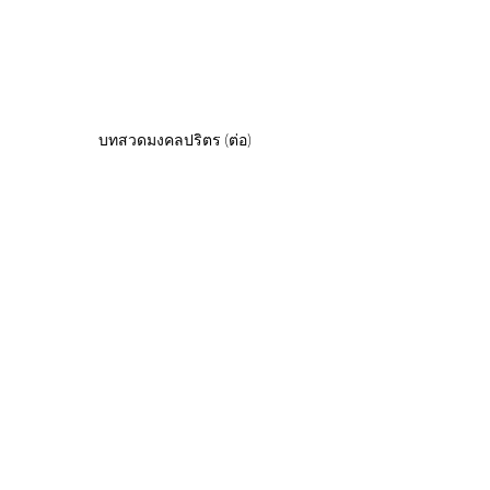
บทสวดมงคลปริตร (ต่อ)