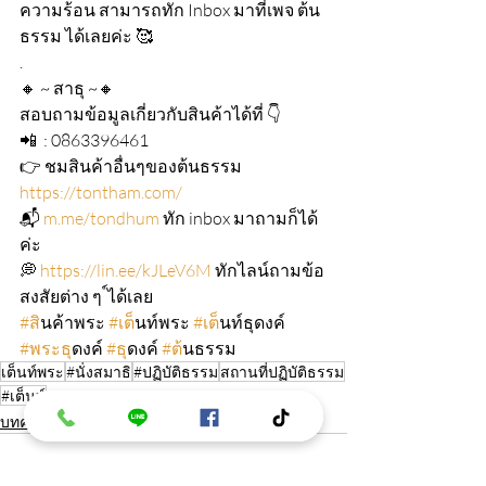
ความร้อน สามารถทัก Inbox มาที่เพจ ต้น
ธรรม ได้เลยค่ะ 🥰
.
🔸 ~ สาธุ ~🔸 
สอบถามข้อมูลเกี่ยวกับสินค้าได้ที่ 👇 
📲  : 0863396461 
👉 ชมสินค้าอื่นๆของต้นธรรม 
https://tontham.com/
📬 
m.me/tondhum
 ทัก inbox มาถามก็ได้
ค่ะ 
💭 
https://lin.ee/kJLeV6M
 ทักไลน์ถามข้อ
สงสัยต่าง ๆ ์ได้เลย
#ส
ินค้าพระ 
#เต
็นท์พระ 
#เต
็นท์ธุดงค์ 
#พระธ
ุดงค์ 
#ธ
ุดงค์ 
#ต
้นธรรม
เต็นท์พระ
#นั่งสมาธิ
#ปฏิบัติธรรม
สถานที่ปฏิบัติธรรม
#เต็นท์
บทความ