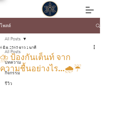
โพสต์
All Posts
6 มิ.ย. 2565
ยาว 1 นาที
All Posts
⛈ ป้องกันเต็นท์ จาก
บทความ
ความชื้นอย่างไร...🌧☔
กิจกรรม
รีวิว