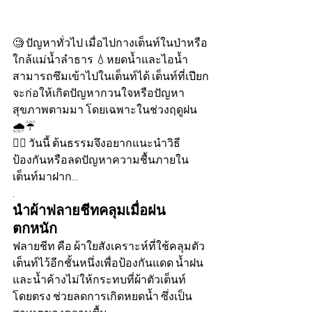
🧐 ปัญหาทั่วไป เมื่อไปกางเต็นท์ในป่าหรือ
ใกล้แม่น้ำลำธาร 💧หยดน้ำและไอน้ำ
สามารถซึมเข้าไปในเต็นท์ได้ เต็นท์ที่เปียก
จะก่อให้เกิดปัญหากวนใจหรือปัญหา
สุขภาพตามมา โดยเฉพาะในช่วงฤดูฝน 
🌧☔
💁‍♀️ วันนี้ ต้นธรรมจึงอยากแนะนำวิธี
ป้องกันหรือลดปัญหาความชื้นภายใน
เต็นท์มาฝาก...
.
นำผ้าฟลายชีทคลุมเมื่อฝน
ตกหนัก 
ฟลายชีท คือ ผ้าใยสังเคราะห์ที่ใช้คลุมตัว
เต็นท์ไว้อีกชั้นหนึ่งเพื่อป้องกันแดด น้ำฝน 
และน้ำค้างไม่ให้กระทบที่ผ้าตัวเต็นท์
โดยตรง ช่วยลดการเกิดหยดน้ำ ซึ่งเป็น