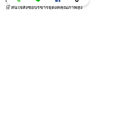
และถูกต้องตามพระวินัย
🛒 สนใจสั่งซื้อบริขารธุดงค์คุณภาพสูง 
ถวายพระสงฆ์หรือใช้เอง คลิกเข้าชม
สินค้าได้ที่ลิงค์ด้านล่าง 
ชุดมุ้งกลดทรงกระโจม 3 ฤดู 2 
ประตู 2 หน้าต่าง มีช่องลม
THB 3,920.00
THB 2,670.00
ซื้อเลย