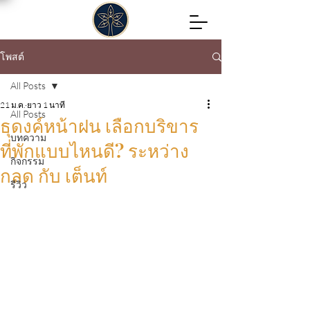
โพสต์
All Posts
21 ม.ค.
ยาว 1 นาที
All Posts
ธุดงค์หน้าฝน เลือกบริขาร
บทความ
ที่พักแบบไหนดี? ระหว่าง
กิจกรรม
กลด กับ เต็นท์
รีวิว