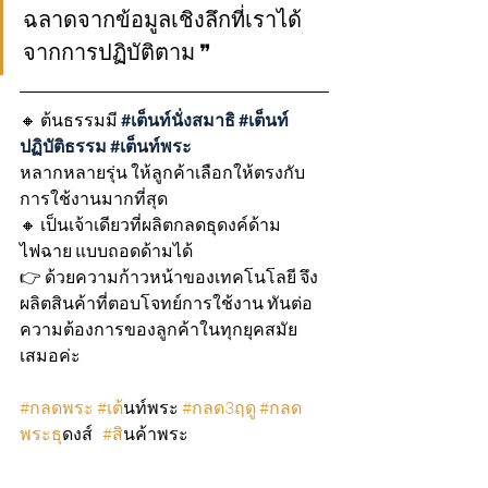
ฉลาดจากข้อมูลเชิงลึกที่เราได้
จากการปฏิบัติตาม ❞
🔸 ต้นธรรมมี 
#เต
็นท์นั่งสมาธิ 
#เต
็นท์
ปฏิบัติธรรม 
#เต
็นท์พระ 
หลากหลายรุ่น ให้ลูกค้าเลือกให้ตรงกับ
การใช้งานมากที่สุด 
🔸 เป็นเจ้าเดียวที่ผลิตกลดธุดงค์ด้าม
ไฟฉาย แบบถอดด้ามได้ 
👉 ด้วยความก้าวหน้าของเทคโนโลยี จึง
ผลิตสินค้าที่ตอบโจทย์การใช้งาน ทันต่อ
ความต้องการของลูกค้าในทุกยุคสมัย
เสมอค่ะ
#กลดพระ
#เต
้นท์พระ 
#กลด3ฤด
ู 
#กลด
พระธ
ุดงส์   
#ส
ินค้าพระ