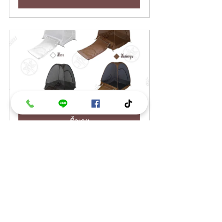
เต็นท์นั่งสมาธิ ( ยืดขา ) TM9-1-PP
ซื้อเลย
บทความ